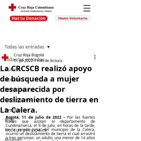
Haz tu Donación
Hazte Voluntario
Entrada
Regístrate
Todas las entradas
Cruz Roja Bogotá
Todas las entradas
11 jul 2022
1 min de lectura
La CRCSCB realizó apoyo
Autores
de búsqueda a mujer
Noticias
desaparecida por
Promociones
deslizamiento de tierra en
Comunicados
La Calera.
Eventos
Bogotá, 11 de julio de 2022 -
 Por las fuertes 
Blog
lluvias que azotan al departamento de 
Cundinamarca, el 9 de julio, en horas de la tarde, 
Noticias principales
en la vereda Junia, del municipio de la Calera, 
ocurrió un deslizamiento de tierra el cual arrastró 
a tres personas: un adulto, una menor de 14 años 
Muejres