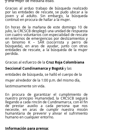
y una mujer de mediana edad.
Gracias al arduo trabajo de búsqueda realizado 
por las entidades de rescate, se pudo ubicar a la 
joven y al adulto. Sin embargo, la búsqueda 
continuó en procura de hallar a la mujer.
En horas de la mañana de este domingo 10 de 
julio, la CRCSCB desplegó una unidad de respuesta 
con cuatro voluntarios con especialidad de rescate 
en entornos de emergencias por deslizamientos y 
un binomio K – SAR (socorrista y perro de 
búsqueda), en aras de ayudar, junto con otras 
entidades de rescate, a la búsqueda de la mujer 
perdida.
Gracias al esfuerzo de la 
Cruz Roja Colombiana 
Seccional Cundinamarca y Bogotá 
y las 
entidades de búsqueda, se halló el cuerpo de la 
mujer alrededor de la 1:00 p.m. del mismo día, 
lastimosamente sin vida.
En procura de garantizar el cumplimiento de 
nuestro principio Humanidad, la CRCSCB seguirá 
llegando a cada rincón de Cundinamarca, con el fin 
de prestar auxilio a cada persona que nos 
necesite, en aras de cumplir nuestra misión 
humanitaria de prevenir y aliviar el sufrimiento 
humano en cualquier entorno.
Información para prensa: