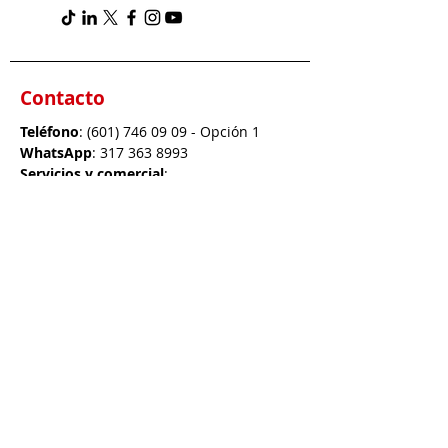
Contacto
Teléfono
:
(601) 746 09 09
- Opción 1
WhatsApp
:
317 363 8993
Servicios y comercial
:
info@cruzrojabogota.org.co
Derechos de petición, tutelas:
notificacionoficial@cruzrojabogota.org.co
Dirección
: Carrera 23 # 73 - 19 Bogotá,
Colombia
Transparencia
Código de Ética
Estados Financieros
Política de Tratamiento de Datos