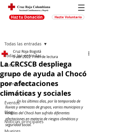
Haz tu Donación
Hazte Voluntario
Entrada
Regístrate
Todas las entradas
Cruz Roja Bogotá
Todas las entradas
9 abr 2022
1 min de lectura
La CRCSCB despliega
Autores
grupo de ayuda al Chocó
Noticias
por afectaciones
Promociones
climáticas y sociales
Comunicados
·	
En los últimos días, por la temporada de 
Eventos
lluvias y amenazas de grupos, varios municipios y 
Blog
veredas del Chocó han sufrido diferentes 
afectaciones en materia de riesgos climáticos y 
Noticias principales
seguridad social.
Muejres