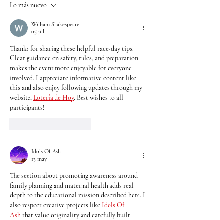
y el meningococo tipo
Natación!
Lo más nuevo
B, la Cruz Roja Bogotá
lanza campaña
William Shakespeare
05 jul
especial de vacunación
Thanks for sharing these helpful race-day tips. 
Clear guidance on safety, rules, and preparation 
makes the event more enjoyable for everyone 
involved. I appreciate informative content like 
this and also enjoy following updates through my 
website, 
Lotería de Hoy
. Best wishes to all 
participants!
Me gusta
Reaccionar
Idols Of Ash
13 may
The section about promoting awareness around 
family planning and maternal health adds real 
depth to the educational mission described here. I 
also respect creative projects like 
Idols Of 
Ash
 that value originality and carefully built 