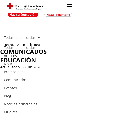
Haz tu Donación
Hazte Voluntario
Entrada
Regístrate
Todas las entradas
11 jun 2020
2 min de lectura
Todas las entradas
COMUNICADOS
Autores
EDUCACIÓN
Noticias
Actualizado:
30 jun 2020
Promociones
________________________________________________________
Comunicados
_______________________________________________
Eventos
Blog
Noticias principales
Muejres