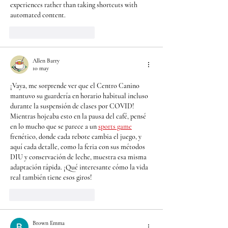
experiences rather than taking shortcuts with 
automated content.
Me gusta
Reaccionar
Allen Barry
10 may
¡Vaya, me sorprende ver que el Centro Canino 
mantuvo su guardería en horario habitual incluso 
durante la suspensión de clases por COVID! 
Mientras hojeaba esto en la pausa del café, pensé 
en lo mucho que se parece a un 
sports game
frenético, donde cada rebote cambia el juego, y 
aquí cada detalle, como la feria con sus métodos 
DIU y conservación de leche, muestra esa misma 
adaptación rápida. ¡Qué interesante cómo la vida 
real también tiene esos giros!
Me gusta
Reaccionar
Brown Emma