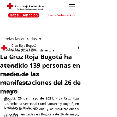
Haz tu Donación
Hazte Voluntario
Entrada
Regístrate
Todas las entradas
Cruz Roja Bogotá
Todas las entradas
26 may 2021
2 min de lectura
La Cruz Roja Bogotá ha
Autores
atendido 139 personas en
Noticias
medio de las
Promociones
manifestaciones del 26 de
Comunicados
mayo
Eventos
Bogotá, 26 de mayo de 2021. -
 La Cruz Roja 
Blog
Colombiana Seccional Cundinamarca y Bogotá, en 
Noticias principales
el marco del Paro Nacional y las movilizaciones y 
protestas realizadas en Bogotá este 26 de mayo, 
Muejres