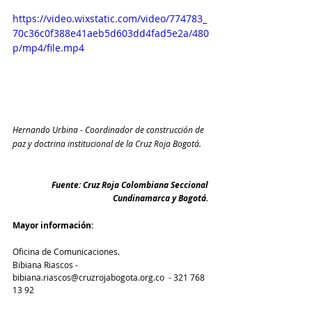
https://video.wixstatic.com/video/774783_
70c36c0f388e41aeb5d603dd4fad5e2a/480
p/mp4/file.mp4
Hernando Urbina - Coordinador de construcción de 
paz y doctrina institucional de la Cruz Roja Bogotá.
Fuente: Cruz Roja Colombiana Seccional 
Cundinamarca y Bogotá. 
Mayor información:
Oficina de Comunicaciones.
Bibiana Riascos - 
bibiana.riascos@cruzrojabogota.org.co  - 321 768 
13 92