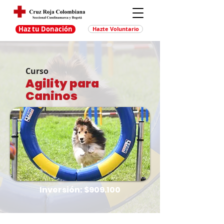
Haz tu Donación
Hazte Voluntario
Curso
Agility para
Caninos
Inversión: $909.100