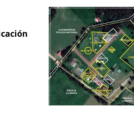
icación
otal de 42.000
do en la zona
 Oriental a 5
l municipio de