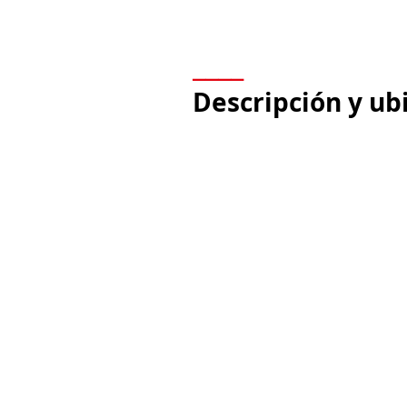
____
Descripción y ub
El CIGER cuenta con un área t
metros cuadrados y está ubica
rural de las veredas Rio Frio
kilómetros del casco urbano de
Tabio, Cundinamarca.