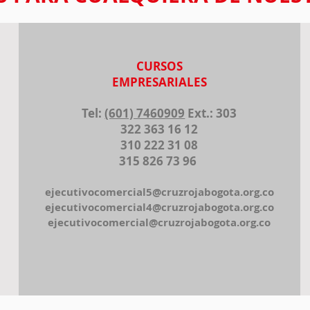
CURSOS
EMPRESARIALES
Tel:
(601) 7460909
Ext.: 303
322 363 16 12
310 222 31 08
315 826 73 96
ejecutivocomercial5@cruzrojabogota.org.co
ejecutivocomercial4@cruzrojabogota.org.co
ejecutivocomercial@cruzrojabogota.org.co