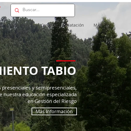
o
s
Educación
Caninos
Natación
MÁS
IENTO TABIO
os presenciales y semipresenciales,
e nuestra educación especializada
en Gestión del Riesgo
Más Información