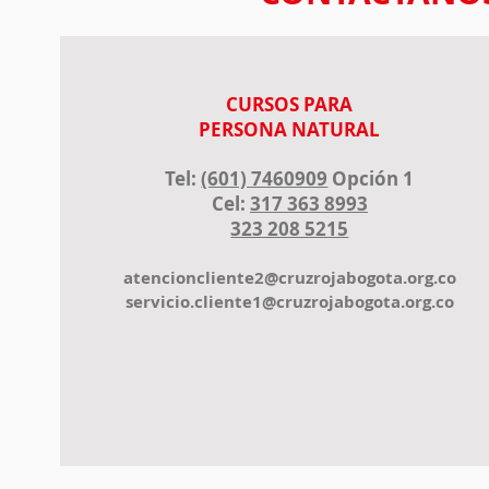
CURSOS PARA
PERSONA NATURAL
Tel:
(601) 7460909
Opción 1
Cel:
317 363 8993
323 208 5215
atencioncliente2@cruzrojabogota.org.co
servicio.cliente1@cruzrojabogota.org.co