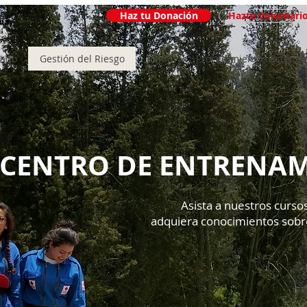
Haz tu Donación
Hazte Voluntari
iado
Gestión del Riesgo
Salud
Procedimientos Estético
CENTRO DE ENTRENAM
​Asista a nuestros curs
adquiera conocimientos sobr