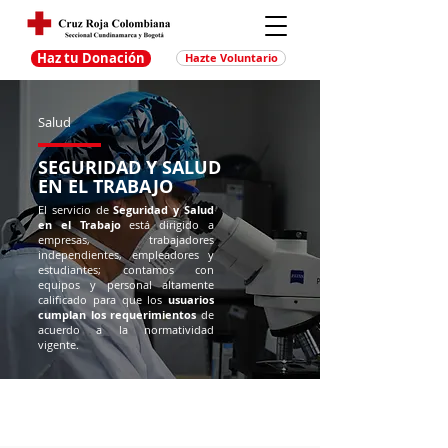
Haz tu Donación
Hazte Voluntario
Salud
SEGURIDAD Y SALUD
EN EL TRABAJO
El servicio de
Seguridad y Salud
en el Trabajo
está dirigido a
empresas, trabajadores
independientes, empleadores y
estudiantes; contamos con
equipos y personal altamente
calificado para que los
usuarios
cumplan los requerimientos
de
acuerdo a la normatividad
vigente.
Conoce nuestros servicios