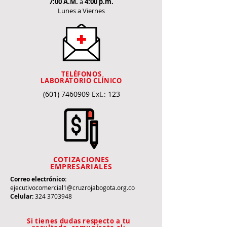
7:00 A.M.
a
4:00 p.m.
Lunes a Viernes
TELÉFONOS
LABORATORIO CLÍNICO
(601) 7460909
Ext.: 123
COTIZACIONES
EMPRESARIALES
Correo electrónico:
ejecutivocomercial1@cruzrojabogota.org.co
Celular:
324 3703948
Si tienes dudas respecto a tu