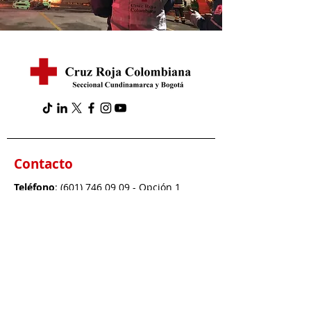
Contacto
Teléfono
:
(601) 746 09 09
- Opción 1
WhatsApp
:
317 363 8993
Servicios y comercial
:
info@cruzrojabogota.org.co
Derechos de petición, tutelas:
notificacionoficial@cruzrojabogota.org.co
Dirección
: Carrera 23 # 73 - 19 Bogotá,
Colombia