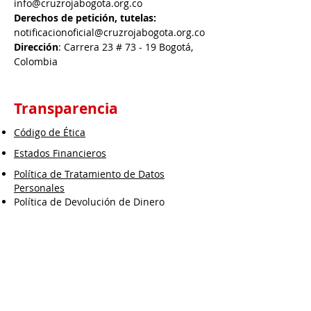
info@cruzrojabogota.org.co
Derechos de petición, tutelas:
notificacionoficial@cruzrojabogota.org.co
Dirección
: Carrera 23 # 73 - 19 Bogotá,
Colombia
Transparencia
Código de Ética
Estados Financieros
Política de Tratamiento de Datos
Personales
Política de Devolución de Dinero
Política Sistemas Integrados de Gestión
Política de Calidad
Política SICOF
Política SARLAFT/FPADM
Política SARO