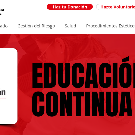
Haz tu Donación
Hazte Voluntari
iado
Gestión del Riesgo
Salud
Procedimientos Estético
EDUCACIÓ
EDUCACIÓ
CONTINUA
CONTINUA