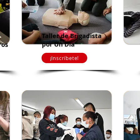
Taller de Brigadista
por Un Día
ros
¡Inscríbete!