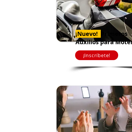
¡Nuevo!
Primeros
Auxilios para Mote
¡Inscríbete!