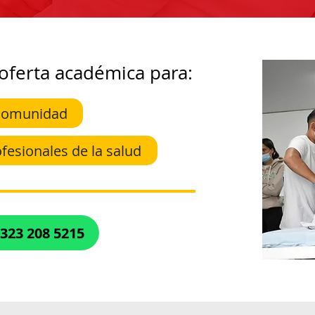
oferta académica para:
 comunidad
fesionales de la salud
 323 208 5215