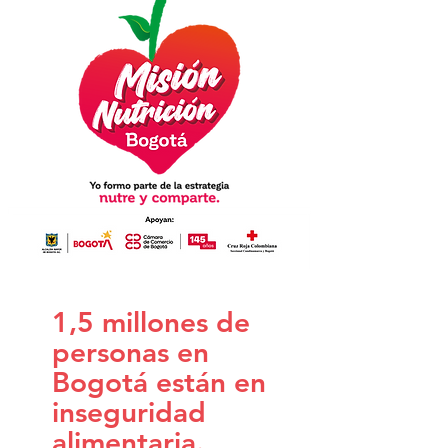
años con el herpes zóster. Por ello, la
Cruz Roja Bogotá adelanta una campaña
con la que busca incentivar la
vacunación contra estas afecciones, y
pone a disposición ambas vacunas con
un precio especial con descuento hasta
el 16 de agosto del 2026.
1,5 millones de
personas en
Bogotá están en
inseguridad
alimentaria.