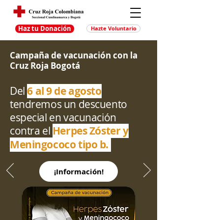
Haz tu Donación
Hazte Voluntario
Campaña de vacunación con la
Cruz Roja Bogotá
Del
6 al 9 de agosto
tendremos un descuento
especial en vacunación
contra el
Herpes Zóster y
Meningococo tipo b.
¡Información!