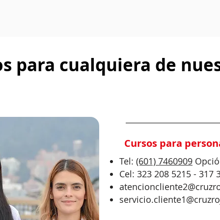
s para cualquiera de nues
Cursos para person
Tel:
(601) 7460909
Opció
Cel:
323 208 5215 - 317 
atencioncliente2@cruzr
servicio.cliente1@cruzr