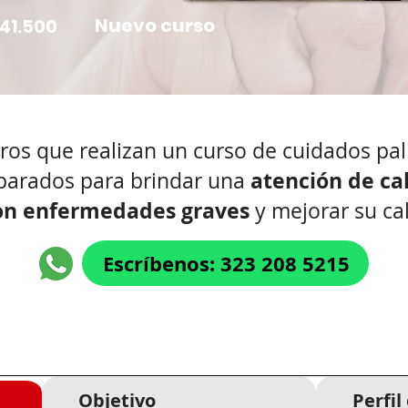
Nuevo curso
341.500
os que realizan un curso de cuidados pal
atención de cal
parados para brindar una
on enfermedades graves
y mejorar su ca
Escríbenos: 323 208 5215
Objetivo
Perfil