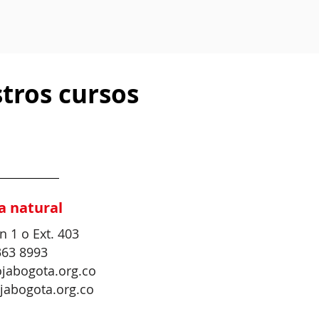
tros cursos
a natural
n 1 o Ext. 403
363 8993
ojabogota.org.co
ojabogota.org.co