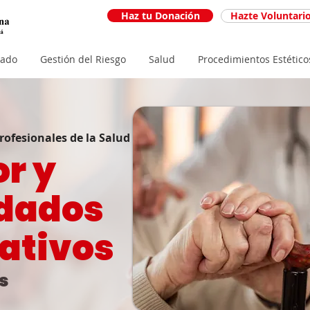
Haz tu Donación
Hazte Voluntari
iado
Gestión del Riesgo
Salud
Procedimientos Estético
rofesionales de la Salud
or y
dados
iativos
s