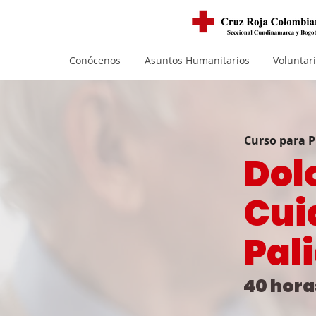
Conócenos
Asuntos Humanitarios
Voluntar
Curso para P
Dol
Cui
Pal
40 hora