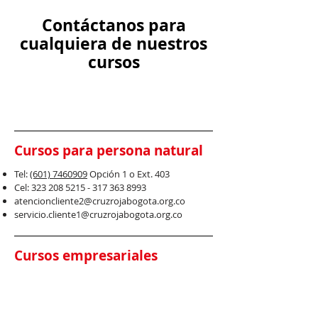
Contáctanos para
cualquiera de nuestros
cursos
Cursos para persona natural
Tel:
(601) 7460909
Opció
n 1 o Ext. 403
Cel:
323 208 5215 - 317 363
8993
atencioncliente2@cruzrojabogota.org.co
servicio.cliente1@cruzrojabogota.org.co
Cursos empresariales
Tel:
(601) 7460909
Ext.: 304
Cel:
315 826 7396
-
310 222 3108
-
322 363 1612
ejecutivocomercial
3@cruzrojabogota.org.co
ejecutivocomercial
4@cruzrojabogota.org.co