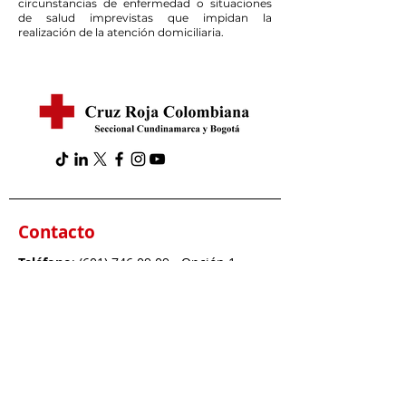
circunstancias de enfermedad o situaciones
de salud imprevistas que impidan la
realización de la atención domiciliaria.
Contacto
Teléfono
:
(601) 746 09 09
- Opción 1
WhatsApp
:
317 363 8993
Servicios y comercial
:
info@cruzrojabogota.org.co
Derechos de petición, tutelas:
notificacionoficial@cruzrojabogota.org.co
Dirección
: Carrera 23 # 73 - 19 Bogotá,
Colombia