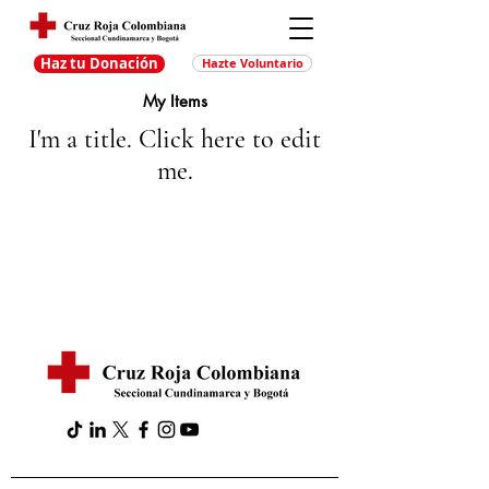
Haz tu Donación
Hazte Voluntario
My Items
I'm a title. ​Click here to edit
me.