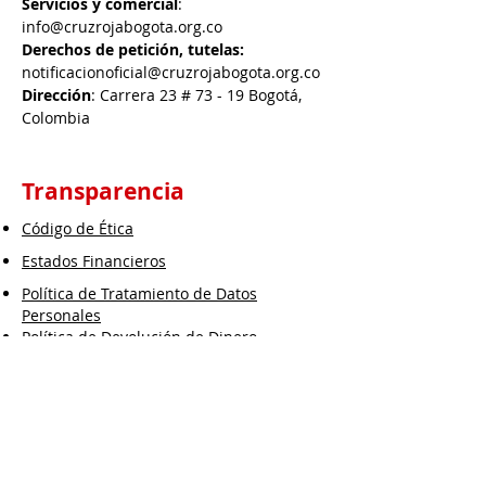
Servicios y comercial
:
info@cruzrojabogota.org.co
Derechos de petición, tutelas:
notificacionoficial@cruzrojabogota.org.co
Dirección
: Carrera 23 # 73 - 19 Bogotá,
Colombia
Transparencia
Código de Ética
Estados Financieros
Política de Tratamiento de Datos
Personales
Política de Devolución de Dinero
Política Sistemas Integrados de Gestión
Política de Calidad
Política SICOF
Política SARLAFT/FPADM