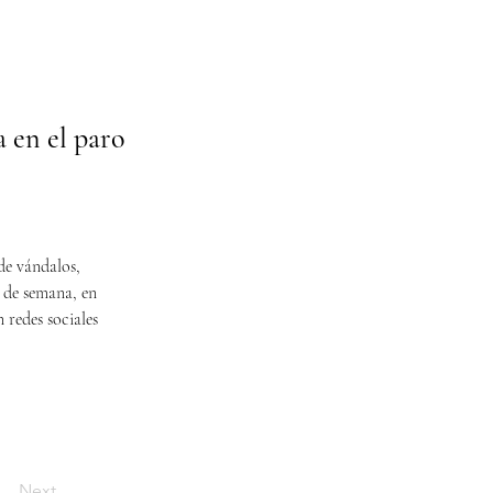
 en el paro
de vándalos, 
n de semana, en 
redes sociales 
Next