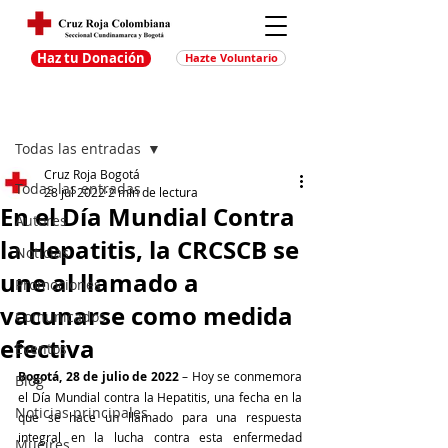
Haz tu Donación
Hazte Voluntario
Entrada
Regístrate
Todas las entradas
Cruz Roja Bogotá
Todas las entradas
28 jul 2022
2 min de lectura
En el Día Mundial Contra
Autores
la Hepatitis, la CRCSCB se
Noticias
une al llamado a
Promociones
vacunarse como medida
Comunicados
efectiva
Eventos
Bogotá, 28 de julio de 2022 
– Hoy se conmemora 
Blog
el Día Mundial contra la Hepatitis, una fecha en la 
Noticias principales
que se hace un llamado para una respuesta 
integral en la lucha contra esta enfermedad 
Muejres