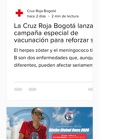
Cruz Roja Bogotá
hace 2 días
2 min de lectura
La Cruz Roja Bogotá lanza
campaña especial de
vacunación para reforzar su
protección contra el herpes
El herpes zóster y el meningococo tipo
zóster y el meningococo
B son dos enfermedades que, aunque
tipo B.
diferentes, pueden afectar seriamente
la salud de las personas, especialmente
a menores de 5 años en el caso del
meningococo, o adultos mayores de 50
años con el herpes zóster. Por ello, la
Cruz Roja Bogotá adelanta una
campaña con la que busca incentivar la
vacunación contra estas afecciones, y
pone a disposición ambas vacunas con
un precio especial con descuento hasta