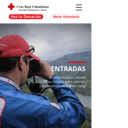
Haz tu Donación
Hazte Voluntario
ENTRADAS
Conoce nuestros últimas
noticias, comunicados, eventos
y el contenido de nuestro blog.