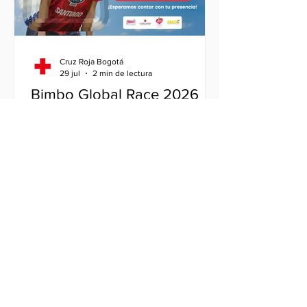
el 16 de agosto del 2026.
Cruz Roja Bogotá
29 jul
2 min de lectura
Bimbo Global Race 2026
llega a Bogotá para
convertir cada kilómetro en
una oportunidad para
La solidaridad volverá a ponerse en
alimentar a quienes más lo
movimiento con el lanzamiento oficial
necesitan
de la Bimbo Global Race Bogotá 2026,
la undécima edición de una iniciativa
que se ha consolidado como la carrera
con causa social más grande del
mundo. Bajo el propósito de "Alimentar
un Mundo Mejor", este evento invita a
miles de personas a transformar cada
kilómetro recorrido en una oportunidad