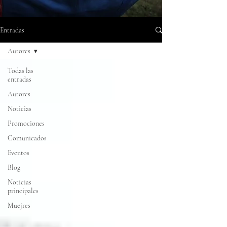
Entradas
Autores
Todas las
entradas
Autores
Noticias
Promociones
Comunicados
Eventos
Blog
Noticias
principales
Muejres