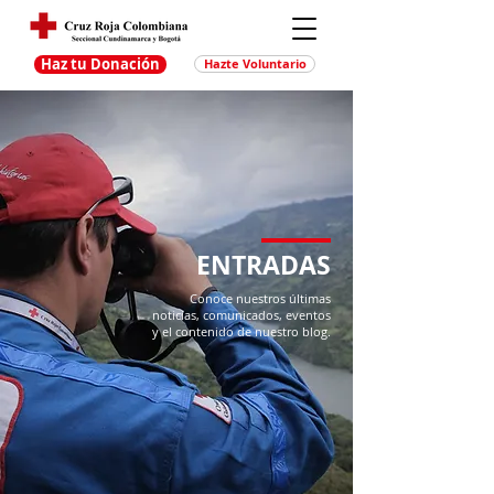
Haz tu Donación
Hazte Voluntario
ENTRADAS
Conoce nuestros últimas
noticias, comunicados, eventos
y el contenido de nuestro blog.