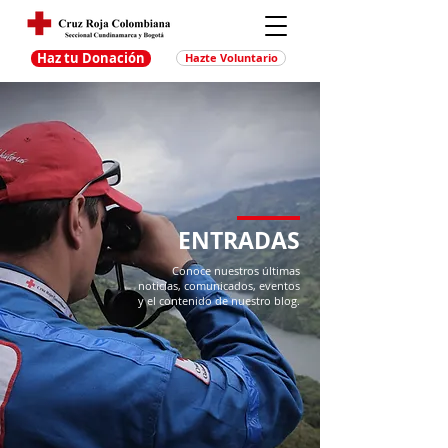
Haz tu Donación
Hazte Voluntario
ENTRADAS
Conoce nuestros últimas
noticias, comunicados, eventos
y el contenido de nuestro blog.