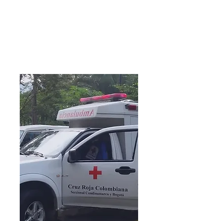
60 horas
Inversión
$532.200