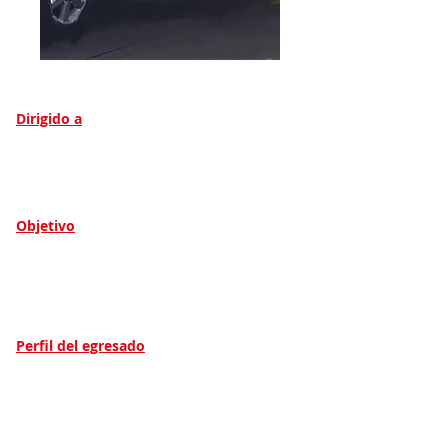
Dirigido a
Todas las personas con interés de adquirir conocimiento y
habilidades básicas para desempeñarse como conductor
de ambulancia ejerciendo acciones de traslado a un centro
asistencial o trasladado al domicilio.
Objetivo
Proporcionar a los participantes los conocimientos
necesarios acerca de la atención inmediata que se le
presta a una persona, con el fin de preservar la vida y
prevenir lesiones mayores mientras es trasladado a un
centro asistencial o a su domicilio.
Perfil del egresado
La persona capacitada adquiere las herramientas
necesarias para reconocer amenazas, brindar atención
básica, estabilizar un paciente evitando que se empeore su
situación y realizar el traslado manteniendo las normas
técnicas y éticas de transporte de lesionados en la ciudad.