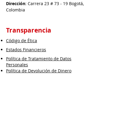
Dirección
: Carrera 23 # 73 - 19 Bogotá,
Colombia
Transparencia
Código de Ética
Estados Financieros
Política de Tratamiento de Datos
Personales
Política de Devolución de Dinero
Política Sistemas Integrados de Gestión
Política de Calidad
Política SICOF
Política SARLAFT/FPADM
Política SARO
Política Ambiental