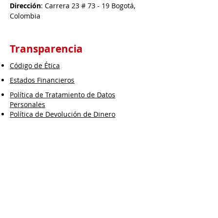
Dirección
: Carrera 23 # 73 - 19 Bogotá,
Colombia
Transparencia
Código de Ética
Estados Financieros
Política de Tratamiento de Datos
Personales
Política de Devolución de Dinero
Política Sistemas Integrados de Gestión
Política de Calidad
Política SICOF
Política SARLAFT/FPADM
Política SARO
Política Ambiental