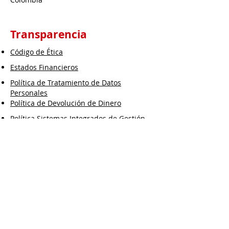
Transparencia
Código de Ética
Estados Financieros
Política de Tratamiento de Datos
Personales
Política de Devolución de Dinero
Política Sistemas Integrados de Gestión
Política de Calidad
Política SICOF
Política SARLAFT/FPADM
Política SARO
Política Ambiental
Suscríbete