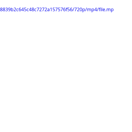
f878839b2c645c48c7272a157576f56/720p/mp4/file.mp