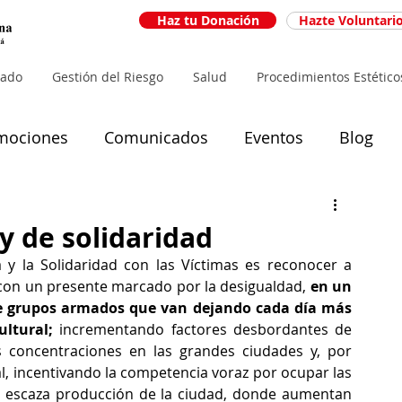
Haz tu Donación
Hazte Voluntari
iado
Gestión del Riesgo
Salud
Procedimientos Estético
mociones
Comunicados
Eventos
Blog
 de solidaridad
 la Solidaridad con las Víctimas es reconocer a 
con un presente marcado por la desigualdad, 
en un 
de grupos armados que van dejando cada día más 
ltural;
 incrementando factores desbordantes de 
s concentraciones en las grandes ciudades y, por 
l, incentivando la competencia voraz por ocupar las 
 escaza producción de la ciudad, donde aumentan 