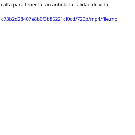
ón alta para tener la tan anhelada calidad de vida.
5e1c73b2d28407a8b0f3b85221cf0cd/720p/mp4/file.mp