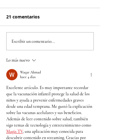
21 comentarios
Bimbo Global Race
Refuerce su pr
Escribir un comentario...
2026 llega a Bogotá
contra el herp
para convertir cada
y el meningoco
Lo más nuevo
kilómetro en una
B, la Cruz Roja Bogotá
oportunidad para
lanza campañ
Waqar Ahmad
hace 4 días
alimentar a quienes
especial de va
Excelente artículo. Es muy importante recordar 
más lo necesitan
que la vacunación infantil protege la salud de los 
niños y ayuda a prevenir enfermedades graves 
desde una edad temprana. Me gustó la explicación 
sobre las vacunas acelulares y sus beneficios. 
Además de leer contenido sobre salud, también 
sigo temas de tecnología y entretenimiento como 
Magis TV
, una aplicación muy conocida para 
descubrir contenido en streaming. Gracias por 