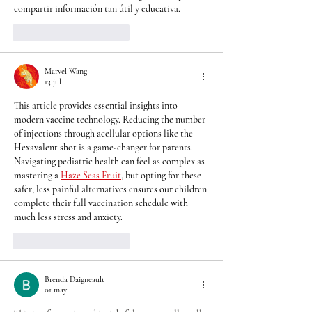
compartir información tan útil y educativa.
Me gusta
Reaccionar
Marvel Wang
13 jul
This article provides essential insights into 
modern vaccine technology. Reducing the number 
of injections through acellular options like the 
Hexavalent shot is a game-changer for parents. 
Navigating pediatric health can feel as complex as 
mastering a 
Haze Seas Fruit
, but opting for these 
safer, less painful alternatives ensures our children 
complete their full vaccination schedule with 
much less stress and anxiety.
Me gusta
Reaccionar
Brenda Daigneault
01 may