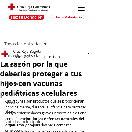
Haz tu Donación
Hazte Voluntario
Entrada
Regístrate
Todas las entradas
Cruz Roja Bogotá
Todas las entradas
13 feb 2023
2 min de lectura
La razón por la que
Autores
deberías proteger a tus
Noticias
hijos con vacunas
Promociones
pediátricas acelulares
Comunicados
Las vacunas son productos que se proporcionan, 
Eventos
principalmente, durante la infancia para proteger 
Blog
contra enfermedades graves y mortales. Se tiene 
como fin 
estimular las defensas naturales del 
Noticias principales
organismo
 y prepararlas para combatir 
Muejres
enfermedades de manera más rápida y efectiva.