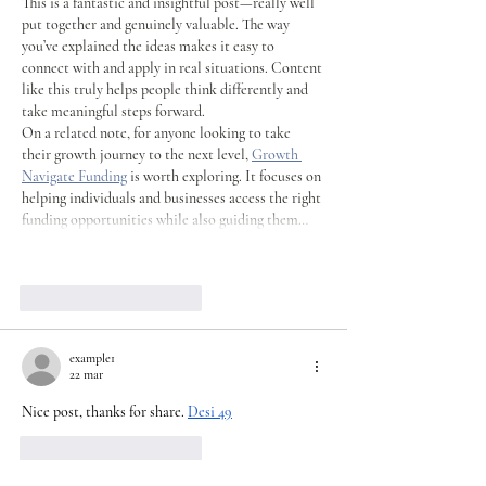
This is a fantastic and insightful post—really well 
put together and genuinely valuable. The way 
you’ve explained the ideas makes it easy to 
connect with and apply in real situations. Content 
like this truly helps people think differently and 
take meaningful steps forward.
On a related note, for anyone looking to take 
their growth journey to the next level, 
Growth 
Navigate Funding
 is worth exploring. It focuses on 
helping individuals and businesses access the right 
funding opportunities while also guiding them…
Mostrar más
Me gusta
Reaccionar
example1
22 mar
Nice post, thanks for share. 
Desi 49
Me gusta
Reaccionar