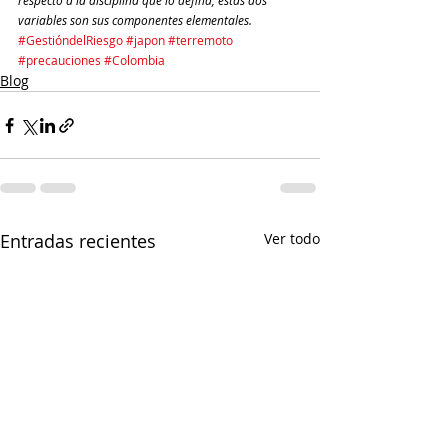
respecto a la disciplina que lo defina, estas dos 
variables son sus componentes elementales.
#GestióndelRiesgo
#japon
#terremoto
#precauciones
#Colombia
Blog
Entradas recientes
Ver todo