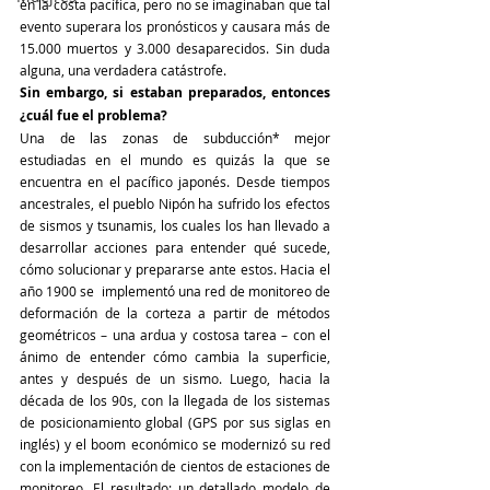
en la costa pacífica, pero no se imaginaban que tal 
evento superara los pronósticos y causara más de 
15.000 muertos y 3.000 desaparecidos. Sin duda 
alguna, una verdadera catástrofe.
Sin embargo, si estaban preparados, entonces 
¿cuál fue el problema?
Una de las zonas de subducción* mejor 
estudiadas en el mundo es quizás la que se 
encuentra en el pacífico japonés. Desde tiempos 
ancestrales, el pueblo Nipón ha sufrido los efectos 
de sismos y tsunamis, los cuales los han llevado a 
desarrollar acciones para entender qué sucede, 
cómo solucionar y prepararse ante estos. Hacia el 
año 1900 se  implementó una red de monitoreo de 
deformación de la corteza a partir de métodos 
geométricos – una ardua y costosa tarea – con el 
ánimo de entender cómo cambia la superficie, 
antes y después de un sismo. Luego, hacia la 
década de los 90s, con la llegada de los sistemas 
de posicionamiento global (GPS por sus siglas en 
inglés) y el boom económico se modernizó su red 
con la implementación de cientos de estaciones de 
monitoreo. El resultado: un detallado modelo de 