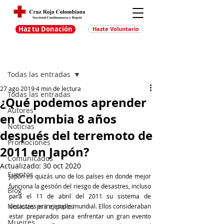
Haz tu Donación
Hazte Voluntario
Entrada
Regístrate
Todas las entradas
27 ago 2019
4 min de lectura
Todas las entradas
¿Qué podemos aprender
Autores
en Colombia 8 años
Noticias
después del terremoto de
Promociones
2011 en Japón?
Comunicados
Actualizado:
30 oct 2020
Eventos
Japón es quizás uno de los países en donde mejor 
funciona la gestión del riesgo de desastres, incluso 
Blog
para el 11 de abril del 2011 su sistema de 
Noticias principales
desastres era ejemplo mundial. Ellos consideraban 
estar preparados para enfrentar un gran evento 
Muejres