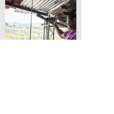
“Empezó a llover muy fuerte y tipo 9:00
p.m. tuvimos una gran inundación,
jamás habíamos visto semejante
cantidad de agua. Se perdió todo, lo
importante era salir”.
Guillermo Sánchez
¡Dona ahora!