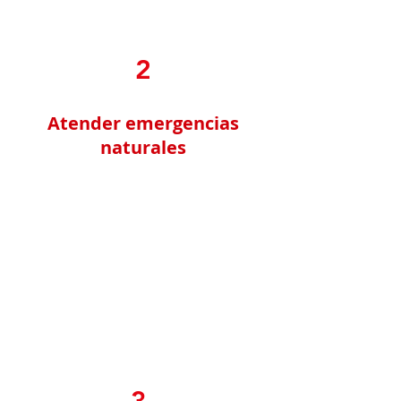
2
Atender emergencias
naturales
Enfrentamos desastres
naturales con rapidez y eficacia,
brindando asistencia
humanitaria, suministros y
apoyo vital a las comunidades
afectadas.