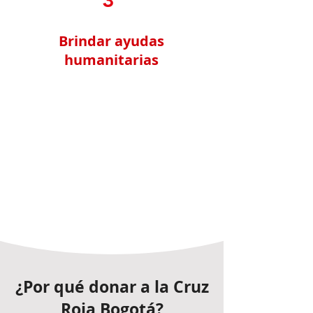
3
Brindar ayudas
humanitarias
Nos dedicamos a proporcionar
asistencia humanitaria en
regiones afectadas por
conflictos y desastres naturales,
llevando esperanza y
reconstruyendo vidas.
¿Por qué donar a la Cruz
Roja Bogotá?