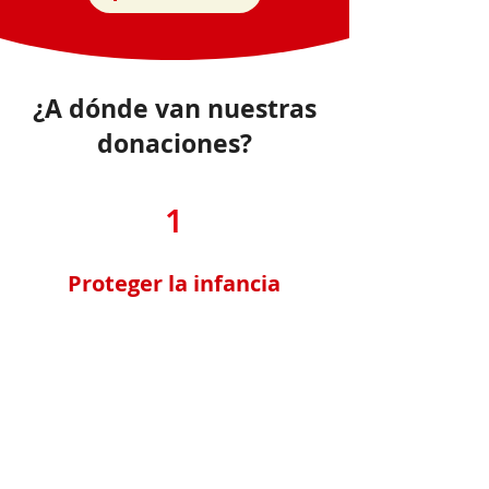
¿A dónde van nuestras
donaciones?
1
Proteger la infancia
Nuestra misión es garantizar un
entorno seguro y feliz para
todos los niños, proporcionando
asistencia médica, educación y
cuidado afectuoso.