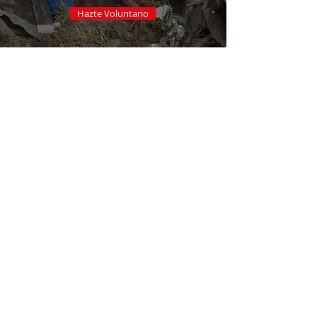
Hazte Voluntario
Especialidad
Salud Mental
y Apoyo
Psicosocial