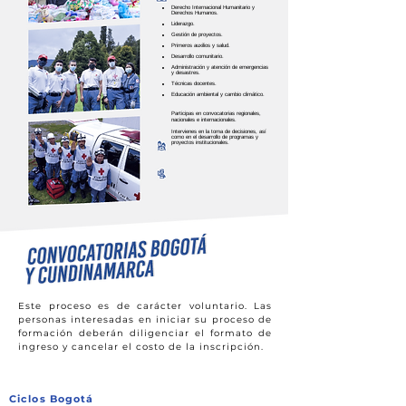
Derecho Internacional Humanitario y
Derechos Humanos.
Liderazgo.
Gestión de proyectos.
Primeros auxilios y salud.
Desarrollo comunitario.
Administración y atención de emergencias
y desastres.
Técnicas docentes.
Educación ambiental y cambio climático.
Participas en convocatorias regionales,
nacionales e internacionales.
Intervienes en la toma de decisiones, así
como en el desarrollo de programas y
proyectos institucionales.
Este proceso es de carácter voluntario. Las
personas interesadas en iniciar su proceso de
formación deberán diligenciar el formato de
ingreso y cancelar el costo de la inscripción.
Ciclos Bogotá