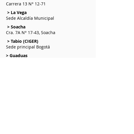
Carrera 13 N° 12-71
> La Vega
Sede Alcaldía Municipal
> Soacha
Cra. 7A N° 17-43, Soacha
> Tabio (CIGER)
Sede principal Bogotá
> Guaduas
Antigua Escuela Javier Matiz
> Guayabetal
> Sopó
> Villeta
> Fusagasugá
Barrio Santander Calle 3 N° 1-40
> Tocancipá
Carrera 4 can calle 1-Local 3 Esquina
> La Mesa
Barrio la Perlita Carrera 24b N° 8a-46