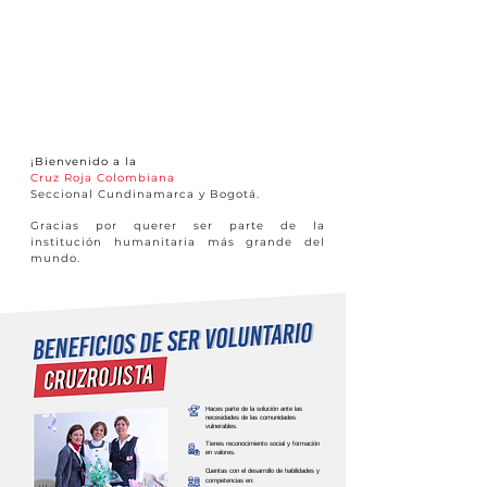
¡Bienvenido a la
Cruz Roja
Colombiana
Seccional Cundinamarca y Bogotá.
Gracias por querer ser parte de la
institución humanitaria más grande del
mundo.
Haces parte de la solución ante las
necesidades de las comunidades
vulnerables.
Tienes reconocimiento social y formación
en valores.
C
uentas con el desarrollo de habilidades y
competencias en: