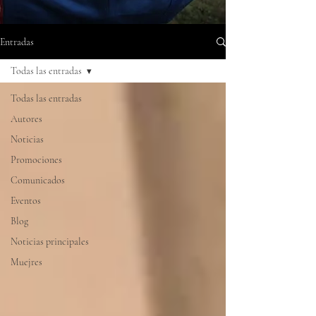
Entradas
Todas las entradas
Todas las entradas
Autores
Noticias
Promociones
Comunicados
Eventos
Blog
Noticias principales
Muejres