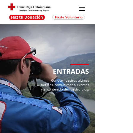
Haz tu Donación
Hazte Voluntario
ENTRADAS
Conoce nuestros últimas
noticias, comunicados, eventos
y el contenido de nuestro blog.