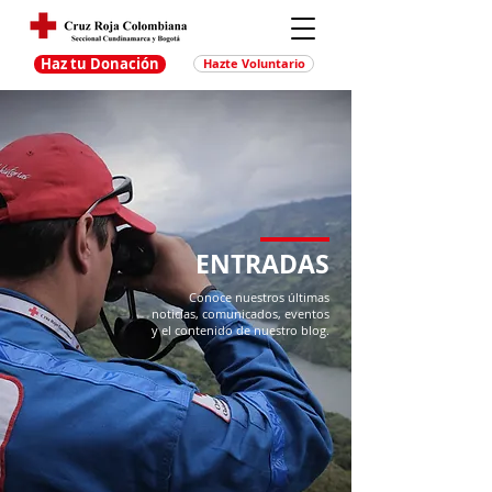
Haz tu Donación
Hazte Voluntario
ENTRADAS
Conoce nuestros últimas
noticias, comunicados, eventos
y el contenido de nuestro blog.