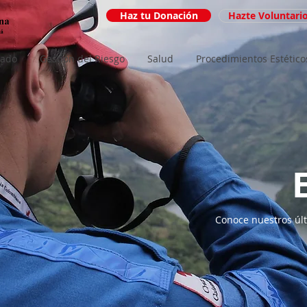
Haz tu Donación
Hazte Voluntari
iado
Gestión del Riesgo
Salud
Procedimientos Estético
Conoce nuestros últ