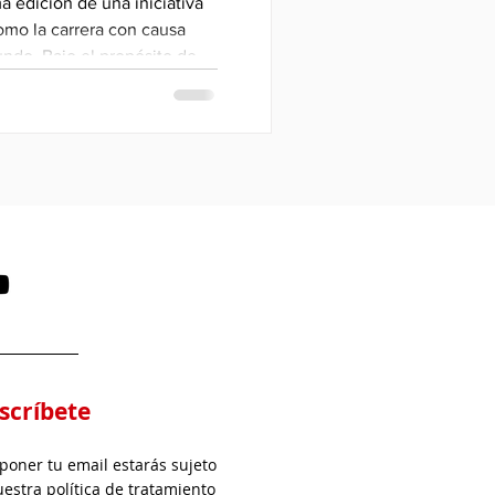
 edición de una iniciativa
omo la carrera con causa
ndo. Bajo el propósito de
r", este evento invita a
sformar cada kilómetro
idad para llevar alimento a
.
scríbete
 poner tu email estarás sujeto
uestra política de tratamiento