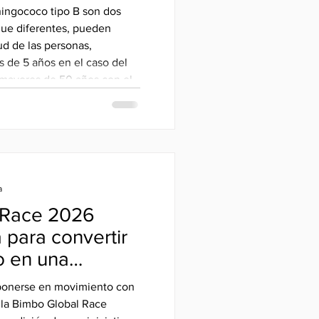
tra el herpes
ningococo tipo B son dos
eningococo tipo
ue diferentes, pueden
ud de las personas,
 de 5 años en el caso del
mayores de 50 años con el
usca incentivar la
afecciones, y pone a
as con un precio especial
6 de agosto del 2026.
a
 Race 2026
 para convertir
o en una
ara alimentar a
a ponerse en movimiento con
o necesitan
e la Bimbo Global Race