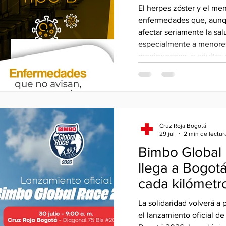
protección con
El herpes zóster y el me
zóster y el m
enfermedades que, aunq
B.
afectar seriamente la sal
especialmente a menores
meningococo, o adultos 
herpes zóster. Por ello, la Cruz Roja Bogotá adelanta
una campaña con la que b
vacunación contra estas 
disposición ambas vacun
con descuento hasta el 1
Cruz Roja Bogotá
29 jul
2 min de lectur
Bimbo Global
llega a Bogotá
cada kilómetr
oportunidad p
La solidaridad volverá 
quienes más l
el lanzamiento oficial d