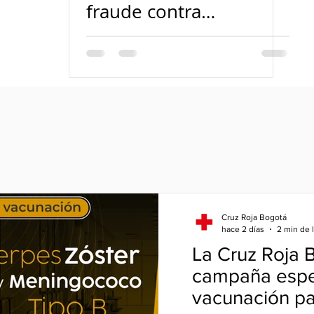
fraude contra
emprendedores y
proveedores
Cruz Roja Bogotá
hace 2 días
2 min de 
La Cruz Roja 
campaña espe
vacunación pa