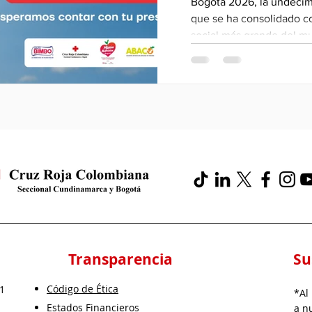
Bogotá 2026, la undécima
que se ha consolidado c
social más grande del mu
"Alimentar un Mundo Mejo
miles de personas a tran
recorrido en una oportun
quienes más lo necesitan
Transparencia
Su
Código de Ética
 1
*Al
Estados Financieros
a n