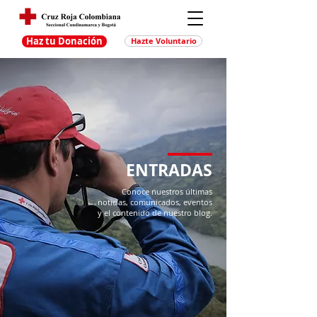
Haz tu Donación
Hazte Voluntario
ENTRADAS
Conoce nuestros últimas
noticias, comunicados, eventos
y el contenido de nuestro blog.