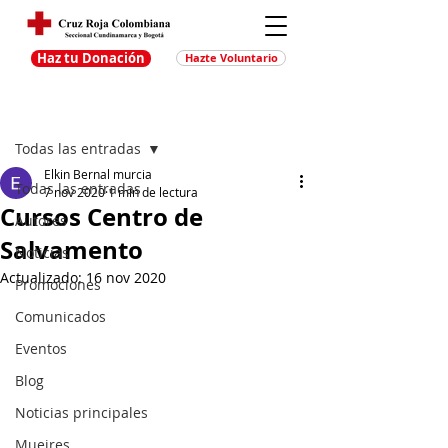
Haz tu Donación
Hazte Voluntario
Entrada
Regístrate
Todas las entradas
Elkin Bernal murcia
Todas las entradas
7 nov 2020
1 min de lectura
Cursos Centro de
Autores
Salvamento
Noticias
Actualizado:
16 nov 2020
Promociones
Comunicados
Eventos
Blog
Noticias principales
Muejres