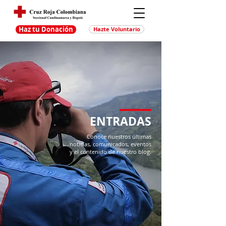
Haz tu Donación
Hazte Voluntario
ENTRADAS
Conoce nuestros últimas
noticias, comunicados, eventos
y el contenido de nuestro blog.