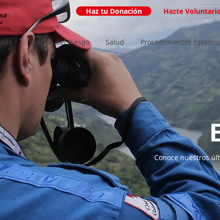
Haz tu Donación
Hazte Voluntari
iado
Gestión del Riesgo
Salud
Procedimientos Estético
Conoce nuestros últ