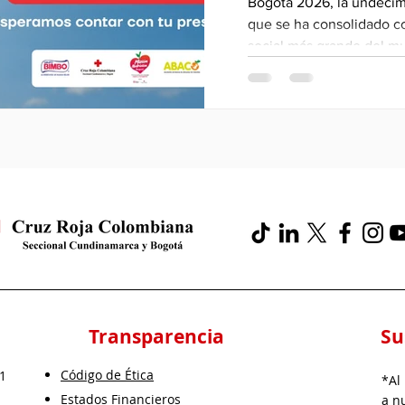
Bogotá 2026, la undécima
que se ha consolidado c
social más grande del mu
"Alimentar un Mundo Mejo
miles de personas a tran
recorrido en una oportun
quienes más lo necesitan
Transparencia
Su
Código de Ética
 1
*Al
Estados Financieros
a n