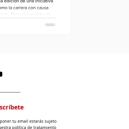
 edición de una iniciativa
omo la carrera con causa
ndo. Bajo el propósito de
r", este evento invita a
sformar cada kilómetro
idad para llevar alimento a
.
scríbete
 poner tu email estarás sujeto
uestra política de tratamiento