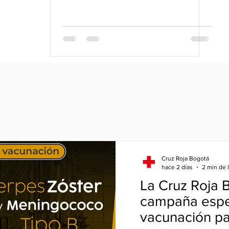
Cruz Roja Bogotá
hace 2 días
2 min de 
La Cruz Roja 
campaña espe
vacunación pa