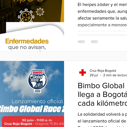
protección con
El herpes zóster y el me
zóster y el m
enfermedades que, aunq
B.
afectar seriamente la sal
especialmente a menores
meningococo, o adultos 
herpes zóster. Por ello, la Cruz Roja Bogotá adelanta
una campaña con la que b
vacunación contra estas 
disposición ambas vacun
con descuento hasta el 1
Cruz Roja Bogotá
29 jul
2 min de lectur
Bimbo Global
llega a Bogotá
cada kilómetr
oportunidad p
La solidaridad volverá 
quienes más l
el lanzamiento oficial d