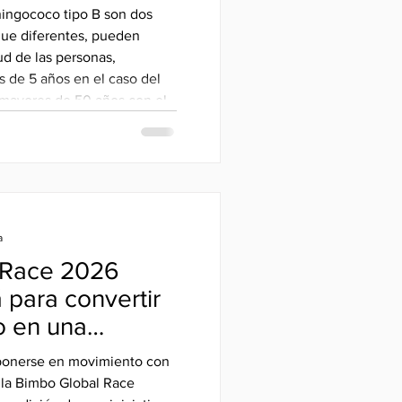
tra el herpes
ningococo tipo B son dos
eningococo tipo
ue diferentes, pueden
ud de las personas,
 de 5 años en el caso del
mayores de 50 años con el
usca incentivar la
afecciones, y pone a
as con un precio especial
6 de agosto del 2026.
a
 Race 2026
 para convertir
o en una
ara alimentar a
a ponerse en movimiento con
o necesitan
e la Bimbo Global Race