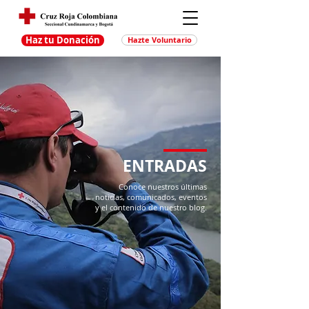
Haz tu Donación
Hazte Voluntario
ENTRADAS
Conoce nuestros últimas
noticias, comunicados, eventos
y el contenido de nuestro blog.