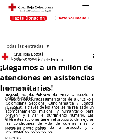
Haz tu Donación
Hazte Voluntario
Entrada
Regístrate
Todas las entradas
Cruz Roja Bogotá
Todas las entradas
26 feb 2022
1 min de lectura
¡Llegamos a un millón de
Autores
atenciones en asistencias
Noticias
humanitarias!
Promociones
Bogotá, 26 de febrero de 2022.
 – Desde la 
Comunicados
Dirección de Asuntos Humanitarios de la Cruz Roja 
Colombiana Seccional Cundinamarca y Bogotá 
(CRCSCB), a través de los años, se ha realizado un 
Eventos
acompañamiento misional y humanitario para 
prevenir y aliviar el sufrimiento humano. Las 
Blog
diferentes acciones tienen el propósito de mejorar 
las condiciones de vida de quienes más lo 
necesitan por medio de la respuesta y la 
Noticias principales
promoción de los derechos. 
Muejres