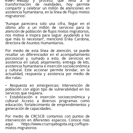
Este trabajo y proceso, que lleva a la 
transformación de realidades, hoy permite 
compartir y celebrar un millón de atenciones en 
asistencia humanitaria, en la línea de ‘Flujos mixtos 
migratorios’. 
“Aunque pareciera solo una cifra, llegar en el 
último año a un millón de servicios para la 
atención de población de flujos mixtos migratorios, 
nos motiva e inspira para seguir ayudando a los 
que más lo necesitan”, mencionó Erika Cardona, 
directora de Asuntos Humanitarios.
Por medio de esta línea de atención, se puede 
resaltar un diferenciador en el acompañamiento 
psicosocial y, sumado a esto, de servicios en 
asistencia en salud, alojamiento, entrega de kits, 
asistencia humanitaria e inserción socioeconómica 
y cultural. Este accionar permite brindar, en la 
actualidad, respuesta y asistencia por medio de 
dos rutas: 
• Respuesta en emergencias: Intervención de 
población con algún tipo de vulnerabilidad en los 
servicios que requiera.
• Estabilización e inserción socioeconómica y 
cultural: Acceso a diversos programas como 
educación, fortalecimiento de emprendimientos y 
generación de capacidades.
Por medio de CRCSCB contamos con puntos de 
intervención en diferentes espacios. Conoce más 
aquí: https://www.cruzrojabogota.org.co/flujos-
mixtos-migratorios 