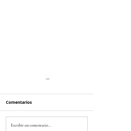
Comentarios
Bimbo Global Race
Refuerce su pr
Escribir un comentario...