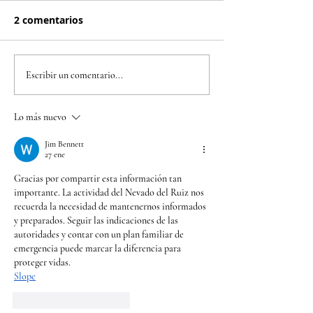
2 comentarios
Bimbo Global Race
Refuerce su pr
Escribir un comentario...
2026 llega a Bogotá
contra el herp
para convertir cada
y el meningoco
Lo más nuevo
kilómetro en una
B, la Cruz Roja Bogotá
oportunidad para
lanza campañ
Jim Bennett
27 ene
alimentar a quienes
especial de va
Gracias por compartir esta información tan 
más lo necesitan
importante. La actividad del Nevado del Ruiz nos 
recuerda la necesidad de mantenernos informados 
y preparados. Seguir las indicaciones de las 
autoridades y contar con un plan familiar de 
emergencia puede marcar la diferencia para 
proteger vidas.
Slope
Me gusta
Reaccionar