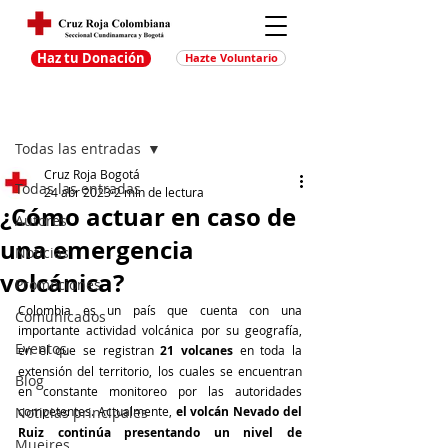
Haz tu Donación
Hazte Voluntario
Entrada
Regístrate
Todas las entradas
Cruz Roja Bogotá
Todas las entradas
24 abr 2023
2 min de lectura
¿Cómo actuar en caso de
Autores
una emergencia
Noticias
volcánica?
Promociones
Colombia es un país que cuenta con una 
Comunicados
importante actividad volcánica por su geografía, 
Eventos
en el que se registran 
21 volcanes
 en toda la 
extensión del territorio, los cuales se encuentran 
Blog
en constante monitoreo por las autoridades 
Noticias principales
competentes. Actualmente, 
el volcán Nevado del 
Ruiz continúa presentando un nivel de 
Muejres