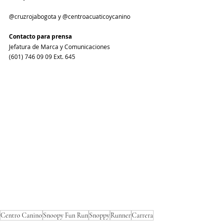
@cruzrojabogota y @centroacuaticoycanino 
Contacto para prensa
Jefatura de Marca y Comunicaciones
(601) 746 09 09 Ext. 645
Puntos de vacunación
Centro Canino
Snoopy Fun Run
Snoppy
Runner
Carrera