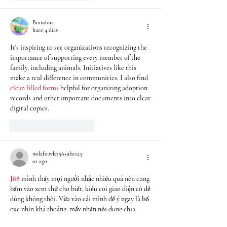
Brandon
hace 4 días
It's inspiring to see organizations recognizing the 
importance of supporting every member of the 
family, including animals. Initiatives like this 
make a real difference in communities. I also find 
clean filled forms
 helpful for organizing adoption 
records and other important documents into clear 
digital copies.
Me gusta
Reaccionar
nolafo.wle156+abc123
01 ago
J88
 mình thấy mọi người nhắc nhiều quá nên cũng 
bấm vào xem thử cho biết, kiểu coi giao diện có dễ 
dùng không thôi. Vừa vào cái mình để ý ngay là bố 
cục nhìn khá thoáng, mấy phần nội dung chia 
thành từng khối rõ ràng nên lướt nhanh vẫn không 