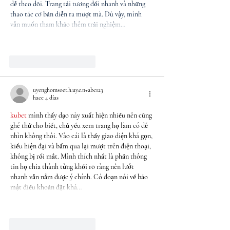
dễ theo dõi. Trang tải tương đối nhanh và những 
thao tác cơ bản diễn ra mượt mà. Dù vậy, mình 
vẫn muốn tham khảo thêm trải nghiệm…
Mostrar más
Me gusta
Reaccionar
uyenghomsoet.h.uy.e.n+abc123
hace 4 días
kubet
 mình thấy dạo này xuất hiện nhiều nên cũng 
ghé thử cho biết, chủ yếu xem trang họ làm có dễ 
nhìn không thôi. Vào cái là thấy giao diện khá gọn, 
kiểu hiện đại và bấm qua lại mượt trên điện thoại, 
không bị rối mắt. Mình thích nhất là phần thông 
tin họ chia thành từng khối rõ ràng nên lướt 
nhanh vẫn nắm được ý chính. Có đoạn nói về bảo 
mật điều khoản đặt khá…
Mostrar más
Me gusta
Reaccionar