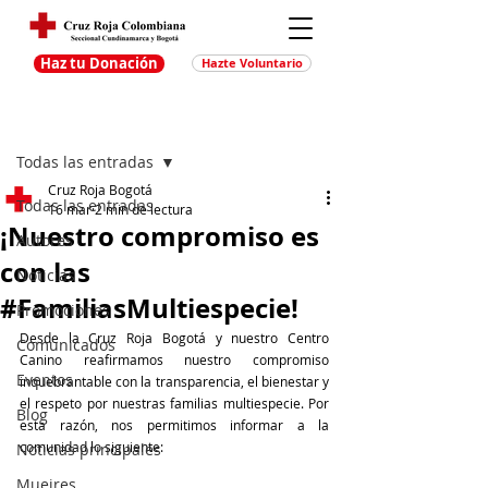
Haz tu Donación
Hazte Voluntario
Entrada
Regístrate
Todas las entradas
Cruz Roja Bogotá
Todas las entradas
16 mar
2 min de lectura
¡Nuestro compromiso es
Autores
con las
Noticias
#FamiliasMultiespecie!
Promociones
Desde la Cruz Roja Bogotá y nuestro Centro 
Comunicados
Canino reafirmamos nuestro compromiso 
Eventos
inquebrantable con la transparencia, el bienestar y 
el respeto por nuestras familias multiespecie. Por 
Blog
esta razón, nos permitimos informar a la 
comunidad lo siguiente:
Noticias principales
Muejres