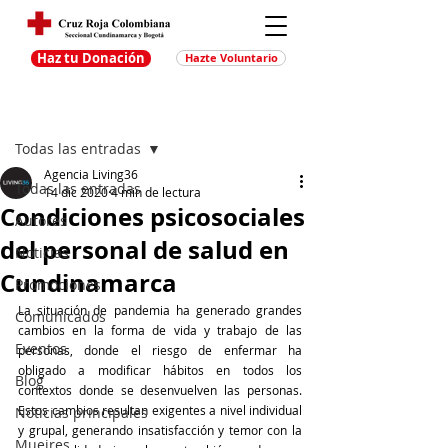
Haz tu Donación
Hazte Voluntario
Entrada
Regístrate
Todas las entradas
Agencia Living36
Todas las entradas
14 dic 2020
4 min de lectura
Condiciones psicosociales
Autores
del personal de salud en
Noticias
Cundinamarca
Promociones
La situación de pandemia ha generado grandes 
Comunicados
cambios en la forma de vida y trabajo de las 
Eventos
personas, donde el riesgo de enfermar ha 
obligado a modificar hábitos en todos los 
Blog
contextos donde se desenvuelven las personas. 
Estos cambios resultan exigentes a nivel individual 
Noticias principales
y grupal, generando insatisfacción y temor con la 
Muejres