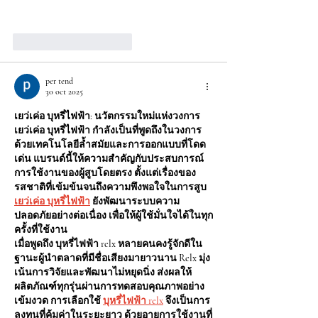
Mostrar más
Me gusta
Reaccionar
per tend
30 oct 2025
เยว่เค่อ บุหรี่ไฟฟ้า: นวัตกรรมใหม่แห่งวงการ
เยว่เค่อ บุหรี่ไฟฟ้า กำลังเป็นที่พูดถึงในวงการ
ด้วยเทคโนโลยีล้ำสมัยและการออกแบบที่โดด
เด่น แบรนด์นี้ให้ความสำคัญกับประสบการณ์
การใช้งานของผู้สูบโดยตรง ตั้งแต่เรื่องของ
รสชาติที่เข้มข้นจนถึงความพึงพอใจในการสูบ 
เยว่เค่อ บุหรี่ไฟฟ้า
 ยังพัฒนาระบบความ
ปลอดภัยอย่างต่อเนื่อง เพื่อให้ผู้ใช้มั่นใจได้ในทุก
ครั้งที่ใช้งาน
เมื่อพูดถึง บุหรี่ไฟฟ้า relx หลายคนคงรู้จักดีใน
ฐานะผู้นำตลาดที่มีชื่อเสียงมายาวนาน Relx มุ่ง
เน้นการวิจัยและพัฒนาไม่หยุดนิ่ง ส่งผลให้
ผลิตภัณฑ์ทุกรุ่นผ่านการทดสอบคุณภาพอย่าง
เข้มงวด การเลือกใช้ 
บุหรี่ไฟฟ้า relx
 จึงเป็นการ
ลงทุนที่คุ้มค่าในระยะยาว ด้วยอายุการใช้งานที่