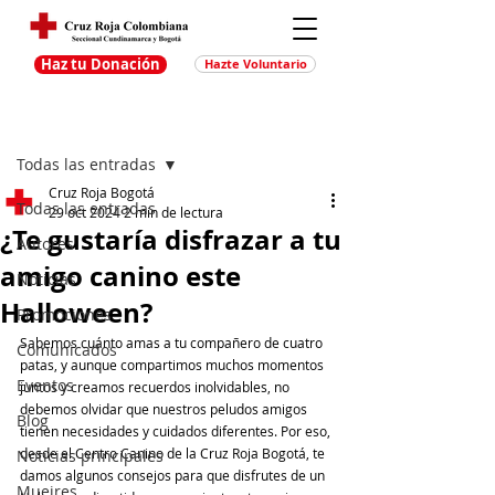
Haz tu Donación
Hazte Voluntario
Entrada
Regístrate
Todas las entradas
Cruz Roja Bogotá
Todas las entradas
29 oct 2024
2 min de lectura
¿Te gustaría disfrazar a tu
Autores
amigo canino este
Noticias
Halloween?
Promociones
Sabemos cuánto amas a tu compañero de cuatro 
Comunicados
patas, y aunque compartimos muchos momentos 
Eventos
juntos y creamos recuerdos inolvidables, no 
debemos olvidar que nuestros peludos amigos 
Blog
tienen necesidades y cuidados diferentes. Por eso, 
desde el Centro Canino de la Cruz Roja Bogotá, te 
Noticias principales
damos algunos consejos para que disfrutes de un 
Muejres