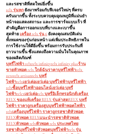
และรสชาติที่สดใหม่ยิ่งขึ้น
relx รุ่นหก
ยังมาพร้อมกับฟีเจอร์ใหม่ๆ ที่ครบ
ครันมากขึ้น ทั้งระบบควบคุมอุณหภูมิที่แม่นยำ 
หน้าจอแสดงสถานะ และการชาร์จแบบเร็ว ที่
สำคัญคือการออกแบบที่บางและเบาขึ้น
สุดท้าย
เครื่อง relx รุ่น 6
ยังคงคุณสมบัติเด่น
ทั้งหมดของรุ่นก่อนหน้า แต่เพิ่มประสิทธิภาพใน
การใช้งานให้ดียิ่งขึ้น พร้อมการรับประกันที่
ยาวนานขึ้น ซึ่งแสดงถึงความมั่นใจในคุณภาพ
ของผลิตภัณฑ์
บุหรี่ไฟฟ้า relxrelx infinityrelx infinity plusร้าน
ขายหัวพอต relx ใกล้ฉันราคาบุหรี่ไฟฟ้าrelx 
zerorelx artisanrelx บุหรี่
ไฟฟ้าrelxเยว่เค่อเยว่เค่อ บุหรี่ไฟฟ้าบุหรี่ไฟฟ้า 
relxซื้อบุหรี่ไฟฟ้าออนไลน์เยว่เค่อ บุหรี่
ไฟฟ้าrelexเยว่เค่อrelx บุหรี่อิเล็กทรอนิกส์
เครื่อง 
RELX ของแท้เครื่อง RELX รุ่นล่าสุดRELX บุหรี่
ไฟฟ้า ราคาถูกเครื่องสูบบุหรี่ไฟฟ้าพอตไฟฟ้า 
relxเครื่องบุหรี่ไฟฟ้า ราคาถูก
รสชาติหัวพอต 
RELXหัวพอต RELXแนะนำรสชาติหัวพอต 
RELXหัวพอต relxหัวพอต relx ประเทศไทย
รสชาติบุหรี่ไฟฟ้าหัวพอตบุหรี่ไฟฟ้า
relx รุ่น 