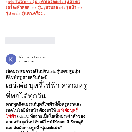
5relx รุ่นห้า
relx รุ่น 5 ตัวเครื่องrelx รุ่นห้า ตัว
เครื่อง
หัวพอด relx รุ่น 5หัวพอด relx รุ่นห้า
relx 
รุ่น 6relx รุ่นหก
เครื่อง…
Mostrar más
Me gusta
Reaccionar
Kleinpeter Emperor
14 nov 2025
เปิดประสบการณ์ใหม่กับ relx รุ่นหก! สูบนุ่ม 
ดีไซน์หรู สายควันต้องมี
เยว่เค่อ บุหรี่ไฟฟ้า ความหรู
ที่พกได้ทุกวัน
หากพูดถึงแบรนด์บุหรี่ไฟฟ้าที่ทั้งหรูหราและ
เทคโนโลยีล้ำหน้า ต้องยกให้ 
เยว่เค่อ บุหรี่
ไฟฟ้า
(RELX) ที่กลายเป็นไอเท็มประจำตัวของ
สายควันยุคใหม่ ด้วยดีไซน์มินิมอล สีเรียบดูดี 
และสัมผัสการสูบที่ “นุ่มแต่แน่น”