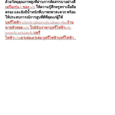
ด้วยวัสดุคุณภาพสูงที่ผ่านการคัดสรรมาอย่างดี 
เครื่องรุ่น 6 ของ relx
 ให้ความรู้สึกหรูหราเมื่อถือ
ครอง และยังมีน้ำหนักที่เบาพกพาสะดวก พร้อม
ให้ประสบการณ์การสูบที่ดีที่สุดแก่ผู้ใช้
บุหรี่ไฟฟ้า relxrelx infinityrelx infinity plusร้าน
ขายหัวพอต relx ใกล้ฉันราคาบุหรี่ไฟฟ้าrelx 
zerorelx artisanrelx บุหรี่
ไฟฟ้าrelxเยว่เค่อเยว่เค่อ บุหรี่ไฟฟ้าบุหรี่ไฟฟ้า…
Mostrar más
Me gusta
Reaccionar
Kleinpeter Emperor
21 oct 2025
relx รุ่น 5 สูบสนุก ฟีลนุ่มจนใจละลาย!
เปิดตำนาน RELX รุ่น 5 ที่สาย
ควันต้องลอง!
ถ้าพูดถึงบุหรี่ไฟฟ้าที่ขึ้นแท่น “ขวัญใจสายชิล” 
ในปีนี้ ต้องยกให้ 
relx รุ่น 5
 เพราะนอกจากจะ