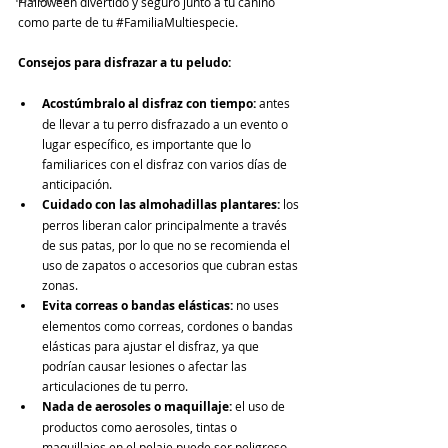
Halloween divertido y seguro junto a tu canino 
como parte de tu 
#FamiliaMultiespecie
.
Consejos para disfrazar a tu peludo:
Acostúmbralo al disfraz con tiempo:
 antes 
de llevar a tu perro disfrazado a un evento o 
lugar específico, es importante que lo 
familiarices con el disfraz con varios días de 
anticipación.
Cuidado con las almohadillas plantares:
 los 
perros liberan calor principalmente a través 
de sus patas, por lo que no se recomienda el 
uso de zapatos o accesorios que cubran estas 
zonas.
Evita correas o bandas elásticas:
 no uses 
elementos como correas, cordones o bandas 
elásticas para ajustar el disfraz, ya que 
podrían causar lesiones o afectar las 
articulaciones de tu perro.
Nada de aerosoles o maquillaje:
 el uso de 
productos como aerosoles, tintas o 
maquillajes en el pelaje puede ser peligroso, 