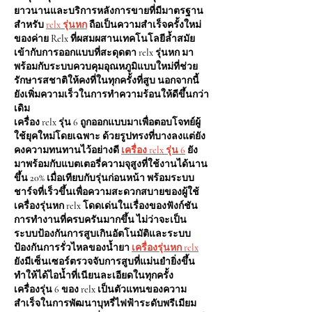
ยาวนานและบริการหลังการขายที่มีมาตรฐาน
สำหรับ 
relx รุ่นหก
 ถือเป็นความสำเร็จครั้งใหม่
ของค่าย Relx ที่ผสมผสานเทคโนโลยีล้ำสมัย
เข้ากับการออกแบบที่สะดุดตา relx รุ่นหก มา
พร้อมกับระบบควบคุมอุณหภูมิแบบใหม่ที่ช่วย
รักษารสชาติให้คงที่ในทุกครั้งที่สูบ นอกจากนี้
ยังเพิ่มความเร็วในการทำความร้อนให้ดีขึ้นกว่า
เดิม
เครื่อง relx รุ่น 6 ถูกออกแบบมาเพื่อตอบโจทย์ผู้
ใช้ยุคใหม่โดยเฉพาะ ด้วยรูปทรงที่บางลงแต่ยัง
คงความทนทานไว้อย่างดี
เครื่อง relx รุ่น 6
 ยัง
มาพร้อมกับแบตเตอรี่ความจุสูงที่ใช้งานได้นาน
ขึ้น 20% เมื่อเทียบกับรุ่นก่อนหน้า พร้อมระบบ
ชาร์จที่เร็วขึ้นเพื่อความสะดวกสบายของผู้ใช้
เครื่องรุ่นหก relx โดดเด่นในเรื่องของฟังก์ชัน
การทำงานที่ครบครันมากขึ้น ไม่ว่าจะเป็น
ระบบป้องกันการสูบเกินอัตโนมัติและระบบ
ป้องกันการรั่วไหลของน้ำยา 
เครื่องรุ่นหก relx
ยังมีเซ็นเซอร์ตรวจจับการสูบที่แม่นยำยิ่งขึ้น 
ทำให้ได้ไอน้ำที่เนียนละเอียดในทุกครั้ง
เครื่องรุ่น 6 ของ relx เป็นตัวแทนของความ
สำเร็จในการพัฒนาบุหรี่ไฟฟ้าระดับพรีเมียม 