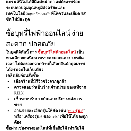
แบรนด์นี้ไม่ได้มีดีแค่หน้าตา แต่ยังมาพร้อม
ระบบควบคุมอุณหภูมิอัจฉริยะและ
เทคโนโลยี 
Super Smooth™
 ที่ให้ควันละเอียด รส
ชัด ไม่มีสะดุด
ซื้อบุหรี่ไฟฟ้าออนไลน์ ง่าย 
สะดวก ปลอดภัย
ในยุคดิจิทัลนี้ การ 
ซื้อบุหรี่ไฟฟ้าออนไลน์
 เป็น
ทางเลือกยอดนิยม เพราะสะดวกและประหยัด
เวลา ไม่ต้องออกจากบ้านก็เลือกสินค้าคุณภาพ
ได้ครบจบในเว็บเดียว
เคล็ดลับก่อนสั่งซื้อ:
เลือกร้านที่มีรีวิวจริงจากลูกค้า
ตรวจสอบว่าเป็นร้านจำหน่าย ของแท้จาก 
RELX
เช็กระบบรับประกันและบริการหลังการ
ขาย
อ่านรายละเอียดรุ่นให้ชัด เช่น “
relx รุ่น 6
” 
หรือ “เครื่องรุ่น 6 ของ relx” เพื่อให้ได้ของถูก
ต้อง
ซื้อผ่านช่องทางออนไลน์ที่เชื่อถือได้ เท่ากับได้