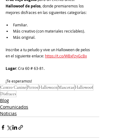
Hallowoof de pelos
, donde premiaremos los 
mejores disfraces en las siguientes categorías:
Familiar.
Más creativo (con materiales reciclables).
Más original.
Inscribe a tu peludo y vive un Halloween de pelos 
en el siguiente enlace: 
https://t.co/WBxFzyGcBx
Lugar: 
Cra 60 # 63-81.
¡Te esperamos!
Centro Canino
Perros
Halloween
Mascotas
Hallowoof
Disfraces
Blog
Comunicados
Noticias