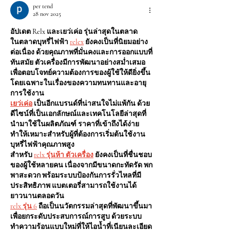
per tend
28 nov 2025
อัปเดต Relx และเยว่เค่อ รุ่นล่าสุดในตลาด
ในตลาดบุหรี่ไฟฟ้า
relex
ยังคงเป็นที่นิยมอย่าง
ต่อเนื่อง ด้วยคุณภาพที่มั่นคงและการออกแบบที่
ทันสมัย ตัวเครื่องมีการพัฒนาอย่างสม่ำเสมอ
เพื่อตอบโจทย์ความต้องการของผู้ใช้ให้ดียิ่งขึ้น 
โดยเฉพาะในเรื่องของความทนทานและอายุ
การใช้งาน
เยว่เค่อ
เป็นอีกแบรนด์ที่น่าสนใจไม่แพ้กัน ด้วย
ดีไซน์ที่เป็นเอกลักษณ์และเทคโนโลยีล่าสุดที่
นำมาใช้ในผลิตภัณฑ์ ราคาที่เข้าถึงได้ง่าย
ทำให้เหมาะสำหรับผู้ที่ต้องการเริ่มต้นใช้งาน
บุหรี่ไฟฟ้าคุณภาพสูง
สำหรับ 
relx รุ่นห้า ตัวเครื่อง
 ยังคงเป็นที่ชื่นชอบ
ของผู้ใช้หลายคน เนื่องจากมีขนาดกะทัดรัด พก
พาสะดวก พร้อมระบบป้องกันการรั่วไหลที่มี
ประสิทธิภาพ แบตเตอรี่สามารถใช้งานได้
ยาวนานตลอดวัน
relx รุ่น 6
 ถือเป็นนวัตกรรมล่าสุดที่พัฒนาขึ้นมา
เพื่อยกระดับประสบการณ์การสูบ ด้วยระบบ
ทำความร้อนแบบใหม่ที่ให้ไอน้ำที่เนียนละเอียด