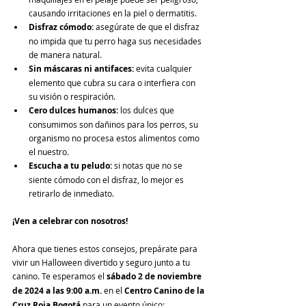
causando irritaciones en la piel o dermatitis.
Disfraz cómodo:
 asegúrate de que el disfraz 
no impida que tu perro haga sus necesidades 
de manera natural.
Sin máscaras ni antifaces:
 evita cualquier 
elemento que cubra su cara o interfiera con 
su visión o respiración.
Cero dulces humanos:
 los dulces que 
consumimos son dañinos para los perros, su 
organismo no procesa estos alimentos como 
el nuestro.
Escucha a tu peludo:
 si notas que no se 
siente cómodo con el disfraz, lo mejor es 
retirarlo de inmediato.
¡Ven a celebrar con nosotros!
Ahora que tienes estos consejos, prepárate para 
vivir un Halloween divertido y seguro junto a tu 
canino. Te esperamos el 
sábado 2 de noviembre 
de 2024 a las 9:00 a.m.
 en el 
Centro Canino de la 
Cruz Roja Bogotá
 para un evento único: 