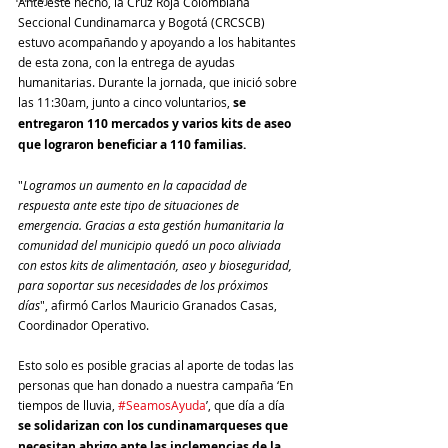
Ante este hecho, la Cruz Roja Colombiana 
Seccional Cundinamarca y Bogotá (CRCSCB) 
estuvo acompañando y apoyando a los habitantes 
de esta zona, con la entrega de ayudas 
humanitarias. Durante la jornada, que inició sobre 
las 11:30am, junto a cinco voluntarios, 
se 
entregaron 110 mercados y varios kits de aseo 
que lograron beneficiar a 110 familias.
"
Logramos un aumento en la capacidad de 
respuesta ante este tipo de situaciones de 
emergencia. Gracias a esta gestión humanitaria la 
comunidad del municipio quedó un poco aliviada 
con estos kits de alimentación, aseo y bioseguridad, 
para soportar sus necesidades de los próximos 
días
", afirmó Carlos Mauricio Granados Casas, 
Coordinador Operativo.
Esto solo es posible gracias al aporte de todas las 
personas que han donado a nuestra campaña ‘En 
tiempos de lluvia, 
#SeamosAyuda
’, que día a día 
se solidarizan con los cundinamarqueses que 
necesitan abrigo ante las inclemencias de la 