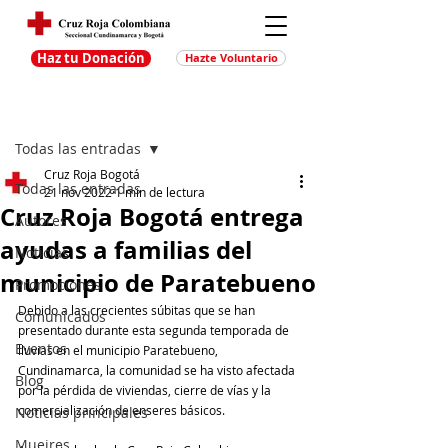
Haz tu Donación
Hazte Voluntario
Entrada
Regístrate
Todas las entradas
Cruz Roja Bogotá
Todas las entradas
21 nov 2022
1 min de lectura
Cruz Roja Bogotá entrega
Autores
ayudas a familias del
Noticias
municipio de Paratebueno
Promociones
Debido a las crecientes súbitas que se han 
Comunicados
presentado durante esta segunda temporada de 
Eventos
lluvias en el municipio Paratebueno, 
Cundinamarca, la comunidad se ha visto afectada 
Blog
por la pérdida de viviendas, cierre de vías y la 
comercialización de enseres básicos.
Noticias principales
Muejres