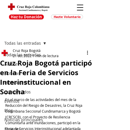
Haz tu Donación
Hazte Voluntario
Entrada
Regístrate
Todas las entradas
Cruz Roja Bogotá
Todas las entradas
21 oct 2022
1 min de lectura
Cruz Roja Bogotá participó
Autores
en la Feria de Servicios
Noticias
Interinstitucional en
Promociones
Soacha
Comunicados
En el marco de las actividades del mes de la 
Eventos
Reducción del Riesgo de Desastres, la Cruz Roja 
Blog
Colombiana Seccional Cundinamarca y Bogotá 
(CRCSCB), con el Proyecto de Resiliencia 
Noticias principales
Comunitaria ante Inundaciones, participó en la 
Muejres
Feria de Servicios Interinstitucional adelantada 