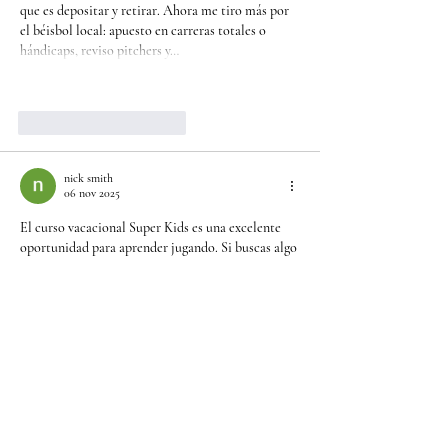
que es depositar y retirar. Ahora me tiro más por 
el béisbol local: apuesto en carreras totales o 
hándicaps, reviso pitchers y…
Mostrar más
Me gusta
Reaccionar
nick smith
06 nov 2025
El curso vacacional Super Kids es una excelente 
oportunidad para aprender jugando. Si buscas algo 
divertido después de tus actividades, 
pinup-
mejico.com
 es una plataforma ideal para relajarte 
y disfrutar. ¡Un buen tema de verano!”
Me gusta
Reaccionar
baseball doodle
12 oct 2025
For baseball fans and lovers of American fast food, 