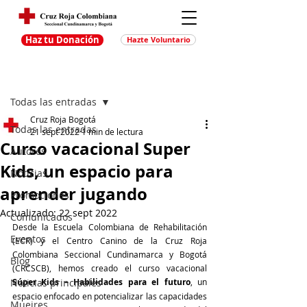
Haz tu Donación
Hazte Voluntario
Entrada
Regístrate
Todas las entradas
Cruz Roja Bogotá
Todas las entradas
21 sept 2022
1 min de lectura
Curso vacacional Super
Autores
Kids, un espacio para
Noticias
aprender jugando
Promociones
Actualizado:
22 sept 2022
Comunicados
Desde la Escuela Colombiana de Rehabilitación 
Eventos
(ECR) y el Centro Canino de la Cruz Roja 
Colombiana Seccional Cundinamarca y Bogotá 
Blog
(CRCSCB), hemos creado el curso vacacional 
Noticias principales
Súper Kids – Habilidades para el futuro
, un 
espacio enfocado en potencializar las capacidades 
Muejres