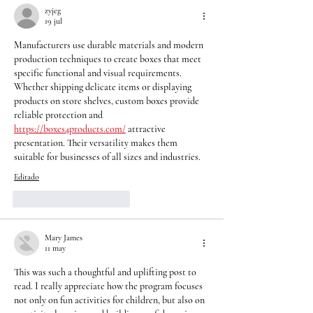
oportunidad para
vacunación con
zyjeg
19 jul
alimentar a quienes
fiebre amarilla
Manufacturers use durable materials and modern 
más lo necesitan
sarampión par
production techniques to create boxes that meet 
viajeros
specific functional and visual requirements. 
Whether shipping delicate items or displaying 
products on store shelves, custom boxes provide 
reliable protection and 
https://boxes4products.com/
 attractive 
presentation. Their versatility makes them 
suitable for businesses of all sizes and industries.
Editado
Me gusta
Reaccionar
Mary James
11 may
This was such a thoughtful and uplifting post to 
read. I really appreciate how the program focuses 
not only on fun activities for children, but also on 