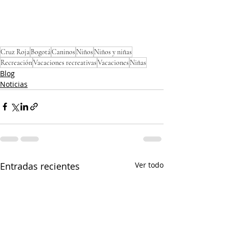
Cruz Roja
Bogotá
Caninos
Niños
Niños y niñas
Recreación
Vacaciones recreativas
Vacaciones
Niñas
Blog
Noticias
Entradas recientes
Ver todo