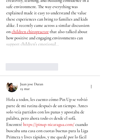
creativity, learning, and building confidence in a 
safe environment. The way everything was 
explained made it easy to understand the value 
these experiences can bring to families and kids 
alike. I recently came across a similar discussion 
on 
children chiropractor
 that also talked about 
how positive and engaging environments can 
support children’s emotional…
Mostrar más
Me gusta
Reaccionar
Juan jose Duran
19 mar
Hola a todos, les cuento cómo Pin Up se volvió 
parte de mi rutina después de un tiempo. Antes 
solo veía partidos con los panas y apostaba de 
palabra, pero ahora todo es desde el sofá. 
Encontré 
https://pinup-nicaragua.com/
 cuando 
buscaba una casa con cuotas buenas para la Liga 
Primera y lives rápidos, y me quedé por lo fácil 