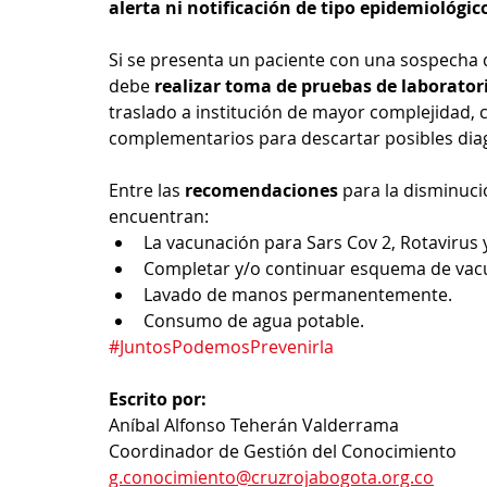
alerta ni notificación de tipo epidemiológic
Si se presenta un paciente con una sospecha d
debe 
realizar toma de pruebas de laborator
traslado a institución de mayor complejidad, c
complementarios para descartar posibles diag
Entre las 
recomendaciones 
para la disminuci
encuentran:
La vacunación para Sars Cov 2, Rotavirus y
Completar y/o continuar esquema de vacu
Lavado de manos permanentemente.
Consumo de agua potable.
#JuntosPodemosPrevenirla
Escrito por:
Aníbal Alfonso Teherán Valderrama
Coordinador de Gestión del Conocimiento
g.conocimiento@cruzrojabogota.org.co