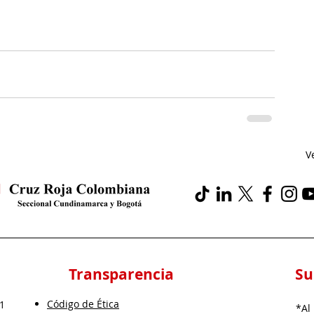
V
Transparencia
Su
Código de Ética
 1
*Al