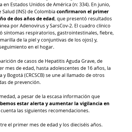
a en Estados Unidos de América (n: 334). En junio, 
de Salud (INS) de Colombia 
confirmaron el primer 
iño de dos años de edad
, que presentó resultados 
ánea por Adenovirus y SarsCov-2. El cuadro clínico 
íntomas respiratorios, gastrointestinales, fiebre, 
arilla de la piel y conjuntivas de los ojos) y, 
seguimiento en el hogar.
parición de casos de Hepatitis Aguda Grave, de 
er mes de edad, hasta adolescentes de 16 años, la 
 y Bogotá (CRCSCB) se une al llamado de otros 
das de prevención.
rmedad, a pesar de la escasa información que 
bemos estar alerta y aumentar la vigilancia en 
 cuenta las siguientes recomendaciones.
e el primer mes de edad y los dieciséis años.