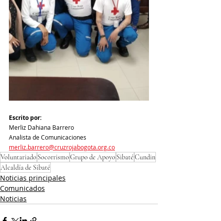
Escrito por:
Merliz Dahiana Barrero
Analista de Comunicaciones
merliz.barrero@cruzrojabogota.org.co
Voluntariado
Socorrismo
Grupo de Apoyo
Sibaté
Cundin
Alcaldía de Sibaté
Noticias principales
Comunicados
Noticias