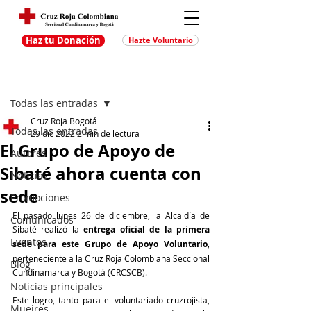
Haz tu Donación
Hazte Voluntario
Entrada
Regístrate
Todas las entradas
Cruz Roja Bogotá
Todas las entradas
29 dic 2022
2 min de lectura
El Grupo de Apoyo de
Autores
Sibaté ahora cuenta con
Noticias
sede
Promociones
El pasado lunes 26 de diciembre, la Alcaldía de 
Comunicados
Sibaté realizó la 
entrega oficial de la primera 
Eventos
sede para este Grupo de Apoyo Voluntario
, 
perteneciente a la Cruz Roja Colombiana Seccional 
Blog
Cundinamarca y Bogotá (CRCSCB).
Noticias principales
Este logro, tanto para el voluntariado cruzrojista, 
Muejres