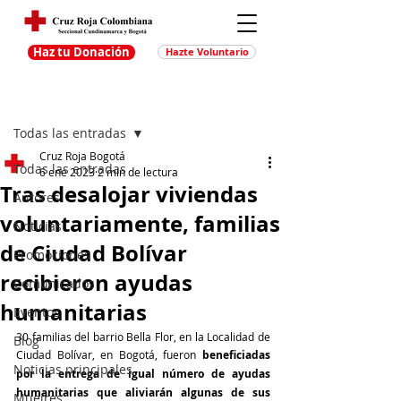
Haz tu Donación
Hazte Voluntario
Entrada
Regístrate
Todas las entradas
Cruz Roja Bogotá
Todas las entradas
6 ene 2023
2 min de lectura
Tras desalojar viviendas
Autores
voluntariamente, familias
Noticias
de Ciudad Bolívar
Promociones
recibieron ayudas
Comunicados
humanitarias
Eventos
30 familias del barrio Bella Flor, en la Localidad de 
Blog
Ciudad Bolívar, en Bogotá, fueron 
beneficiadas 
Noticias principales
por la entrega de igual número de ayudas 
humanitarias que aliviarán algunas de sus 
Muejres