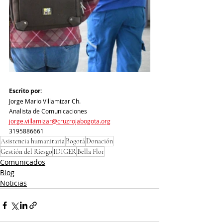
Escrito por:
Jorge Mario Villamizar Ch.
Analista de Comunicaciones
jorge.villamizar@cruzrojabogota.org
3195886661
Asistencia humanitaria
Bogotá
Donación
Gestión del Riesgo
IDIGER
Bella Flor
Comunicados
Blog
Noticias