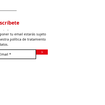
scríbete
er todo
 poner tu email estarás sujeto
uestra política de tratamiento
datos.
>